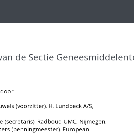
van de Sectie Geneesmiddelento
 door:
euwels (voorzitter). H. Lundbeck A/S,
ake (secretaris). Radboud UMC, Nijmegen.
ters (penningmeester). European