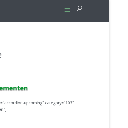
e
nementen
pe="accordion-upcoming" category="103"
en"]