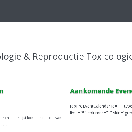
ologie & Reproductie Toxicologi
en
Aankomende Eve
[dpProEventCalendar id="1" ty
limit="5" columns="1" skin="gre
unnen in een lijst komen zoals die van
t....