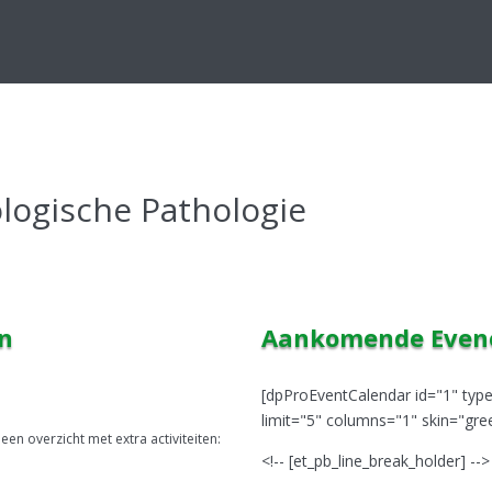
ologische Pathologie
en
Aankomende Eve
[dpProEventCalendar id="1" ty
limit="5" columns="1" skin="gre
en overzicht met extra activiteiten:
<!-- [et_pb_line_break_holder] -->