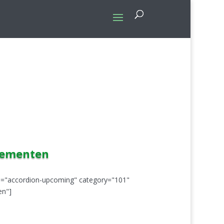
nementen
pe="accordion-upcoming" category="101"
en"]